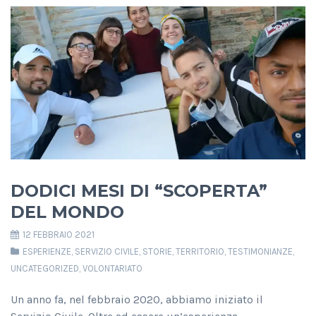
DODICI MESI DI “SCOPERTA”
DEL MONDO
12 FEBBRAIO 2021
ESPERIENZE
,
SERVIZIO CIVILE
,
STORIE
,
TERRITORIO
,
TESTIMONIANZE
,
UNCATEGORIZED
,
VOLONTARIATO
Un anno fa, nel febbraio 2020, abbiamo iniziato il