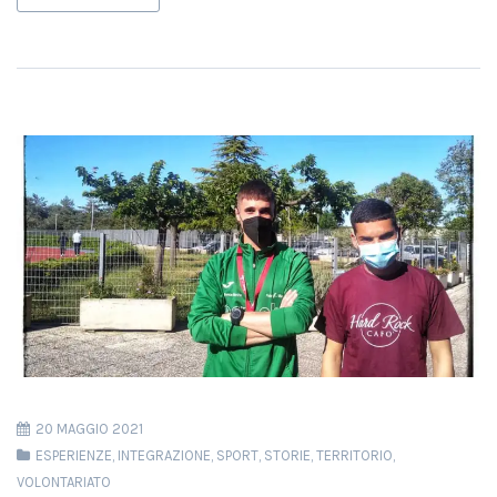
20 MAGGIO 2021
ESPERIENZE
,
INTEGRAZIONE
,
SPORT
,
STORIE
,
TERRITORIO
,
VOLONTARIATO