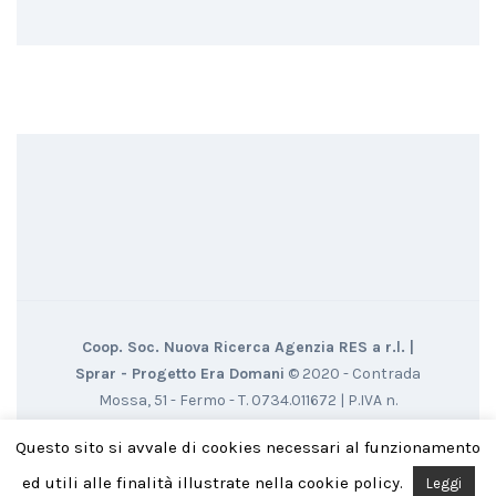
Coop. Soc. Nuova Ricerca Agenzia RES a r.l. |
Sprar - Progetto Era Domani
© 2020 - Contrada
Mossa, 51 - Fermo - T. 0734.011672 | P.IVA n.
01316910445 - CF. 00358530434
Credits: Si ringrazia
Questo sito si avvale di cookies necessari al funzionamento
il fotoreporter Ennio Brilli per le foto e i video messi a
disposizione.
ed utili alle finalità illustrate nella cookie policy.
Leggi