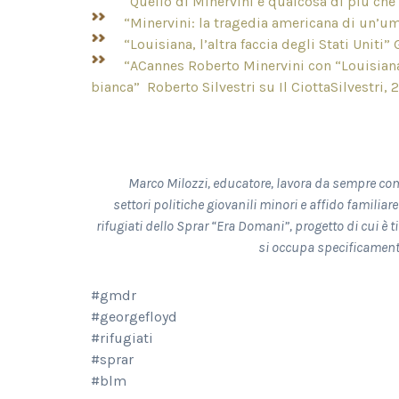
“Quello di Minervini è qualcosa di più che 
“Minervini: la tragedia americana di un’u
“Louisiana, l’altra faccia degli Stati Uniti”
“ACannes Roberto Minervini con “Louisiana
bianca” Roberto Silvestri su Il CiottaSilvestri, 
Marco Milozzi, educatore, lavora da sempre com
settori politiche
giovanili minori e affido familiare
rifugiati dello Sprar “Era Domani”,
progetto di cui è 
si occupa specificamente
#gmdr
#georgefloyd
#rifugiati
#sprar
#blm