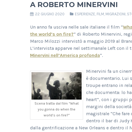
A ROBERTO MINERVINI
22 GIUGNO 2020
ESPERIENZE
,
FILM
,
MIGRAZIONI
,
ST
Un anno fa usciva nelle sale italiane il film “
Wha
the world’s on fire?
” di Roberto Minervini, re
Marco Milozzi intervistò a maggio 2019 al Bran
L’intervista apparve nel settimanale Left con il t
Minervini nell’America profonda
“.
Minervini fa un cinem
è documentario. Lui st
troupe entrano in rela
che documenta: lo ha
heart”, con i gruppi 
Scena tratta dal film “What
margini della società 
you gonna do when the
magistrale “Che fare 
world’s on fire?”
dentro il bar di Judy 
dalla gentrificazione a New Orleans e dentro il