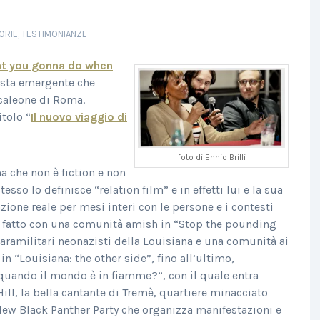
ORIE
,
TESTIMONIANZE
t you gonna do when
gista emergente che
caleone di Roma.
itolo “
Il nuovo viaggio di
foto di Ennio Brilli
a che non è fiction e non
esso lo definisce “relation film” e in effetti lui e la sua
zione reale per mesi interi con le persone e i contesti
 fatto con una comunità amish in “Stop the pounding
paramilitari neonazisti della Louisiana e una comunità ai
in “Louisiana: the other side”, fino all’ultimo,
quando il mondo è in fiamme?”, con il quale entra
Hill, la bella cantante di Tremè, quartiere minacciato
 New Black Panther Party che organizza manifestazioni e