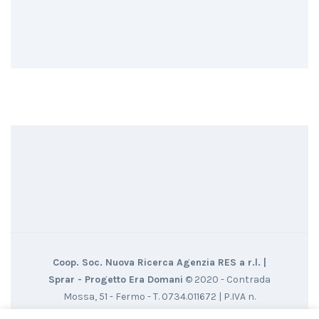
Coop. Soc. Nuova Ricerca Agenzia RES a r.l. |
Sprar - Progetto Era Domani
© 2020 - Contrada
Mossa, 51 - Fermo - T. 0734.011672 | P.IVA n.
01316910445 - CF. 00358530434
Credits: Si ringrazia