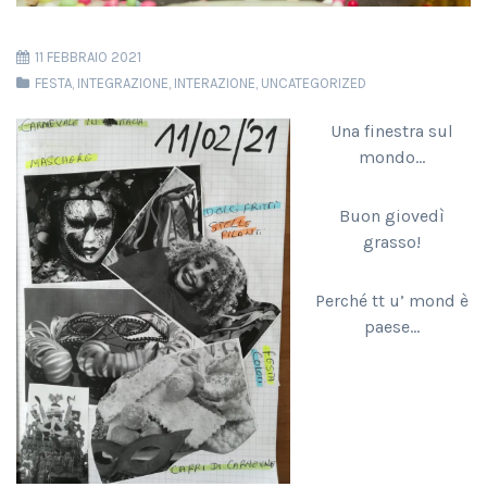
11 FEBBRAIO 2021
FESTA
,
INTEGRAZIONE
,
INTERAZIONE
,
UNCATEGORIZED
Una finestra sul
mondo…
Buon giovedì
grasso!
Perché tt u’ mond è
paese…