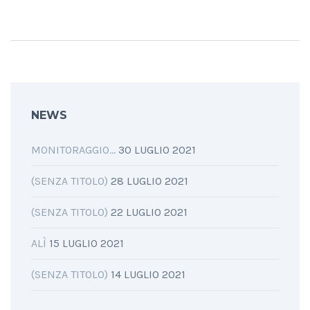
per
condividere
condividere
su
su
Facebook
Twitter
(Si
(Si
apre
apre
in
in
una
una
nuova
nuova
finestra)
finestra)
NEWS
MONITORAGGIO…
30 LUGLIO 2021
(SENZA TITOLO)
28 LUGLIO 2021
(SENZA TITOLO)
22 LUGLIO 2021
ALÌ
15 LUGLIO 2021
(SENZA TITOLO)
14 LUGLIO 2021