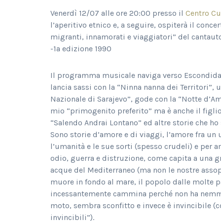
Venerdì 12/07 alle ore 20:00 presso il
Centro Cu
l’aperitivo etnico e, a seguire, ospiterà il con
migranti, innamorati e viaggiatori” del cantaut
-1a edizione 1990
Il programma musicale naviga verso Escondida co
lancia sassi con la “Ninna nanna dei Territori”, u
Nazionale di Sarajevo”, gode con la “Notte d’Amo
mio “primogenito preferito” ma è anche il figlio
“Salendo Andrai Lontano” ed altre storie che ho 
Sono storie d’amore e di viaggi, l’amore fra u
l’umanità e le sue sorti (spesso crudeli) e per
odio, guerra e distruzione, come capita a una gr
acque del Mediterraneo (ma non le nostre asso
muore in fondo al mare, il popolo dalle molte pa
incessantemente cammina perché non ha nemmen
moto, sembra sconfitto e invece è invincibile (co
invincibili”).