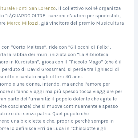
lturale Fonti San Lorenzo
, il collettivo Koiné organizza
certo “s\GUARDO OLTRE- canzoni d’autore per spodestati,
ore
Marco Milozzi
, già vincitore del premio Musicultura
n “Corto Maltese”, ride con “Gli occhi di Felix”,
rla la rabbia dei muri, iniziata con “La Biblioteca
re in Kurdistan”, gioca con Il “Piccolo Mago” (che è il
 perduto di David Grossman), si perde tra i ghiacci di
scritto e cantato negli ultimi 40 anni.
n uomo e una donna, intendo, ma anche l’amore per
 amore si fanno viaggi ma più spesso tocca viaggiare per
an parte dell’umanità: il popolo dolente che agita le
pite coscienze) che si muove continuamente e spesso
trie e dei senza patria. Quel popolo che
o una bicicletta e che, proprio perché sempre in
me lo definisce Erri de Luca in “Chisciotte e gli