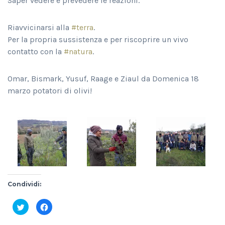
Saper vedere e prevedere le reazioni.
Riavvicinarsi alla
#terra
.
Per la propria sussistenza e per riscoprire un vivo
contatto con la
#natura
.
Omar, Bismark, Yusuf, Raage e Ziaul da Domenica 18
marzo potatori di olivi!
Condividi:
Fai
Fai
clic
clic
qui
per
per
condividere