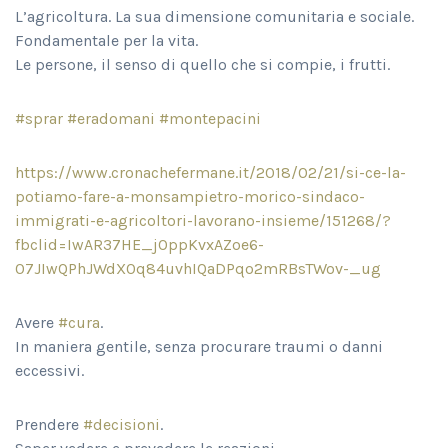
L’agricoltura. La sua dimensione comunitaria e sociale.
Fondamentale per la vita.
Le persone, il senso di quello che si compie, i frutti.
#sprar
#eradomani
#montepacini
https://www.cronachefermane.it/2018/02/21/si-ce-la-
potiamo-fare-a-monsampietro-morico-sindaco-
immigrati-e-agricoltori-lavorano-insieme/151268/?
fbclid=IwAR37HE_jOppKvxAZoe6-
07JIwQPhJWdX0q84uvhIQaDPqo2mRBsTWov-_ug
Avere
#cura
.
In maniera gentile, senza procurare traumi o danni
eccessivi.
Prendere
#decisioni
.