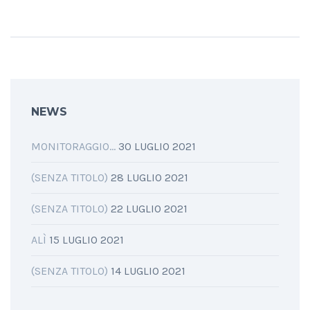
condividere
su
su
Facebook
Twitter
(Si
(Si
apre
apre
in
in
una
una
nuova
nuova
finestra)
finestra)
NEWS
MONITORAGGIO…
30 LUGLIO 2021
(SENZA TITOLO)
28 LUGLIO 2021
(SENZA TITOLO)
22 LUGLIO 2021
ALÌ
15 LUGLIO 2021
(SENZA TITOLO)
14 LUGLIO 2021